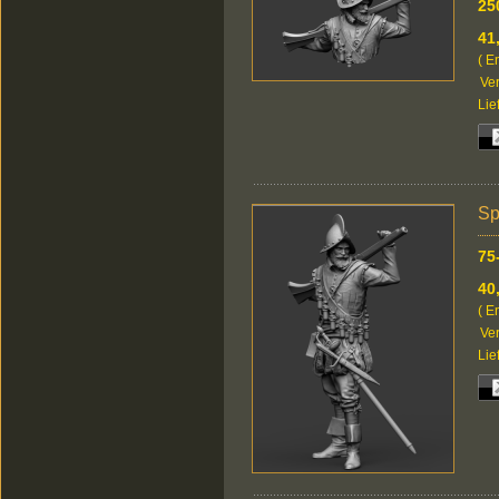
25
41
( E
Ver
Lie
Sp
75
40
( E
Ver
Lie