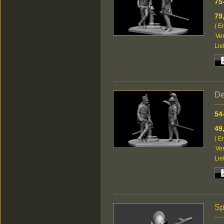
75
79
( E
Ver
Lie
De
54
49
( E
Ver
Lie
Sp