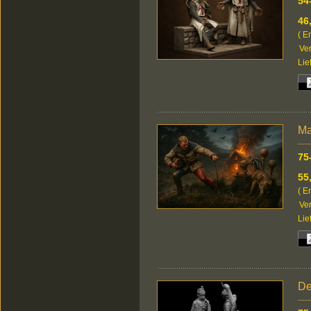
54
46
( E
Ver
Lie
Ma
75
55
( E
Ver
Lie
De