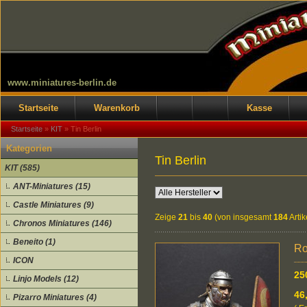
www.miniatures-berlin.de
Startseite
Warenkorb
Kasse
Startseite
»
KIT
»
Tin Berlin
Kategorien
Tin Berlin
KIT (585)
ANT-Miniatures (15)
Castle Miniatures (9)
Zeige
21
bis
40
(von insgesamt
184
Artik
Chronos Miniatures (146)
Beneito (1)
Ro
ICON
25
Linjo Models (12)
46
Pizarro Miniatures (4)