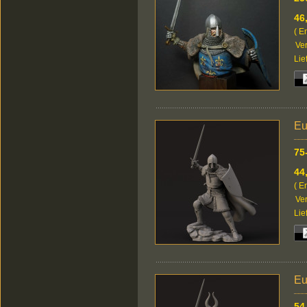
46
( E
Ver
Lie
Eu
75
44
( E
Ver
Lie
Eu
54