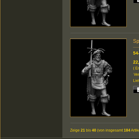
Sp
54
22
( E
Ver
Lie
Zeige
21
bis
40
(von insgesamt
184
Artik