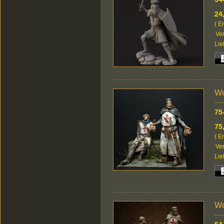
24
( E
Ver
Lie
Wo
75
75
( E
Ver
Lie
Wo