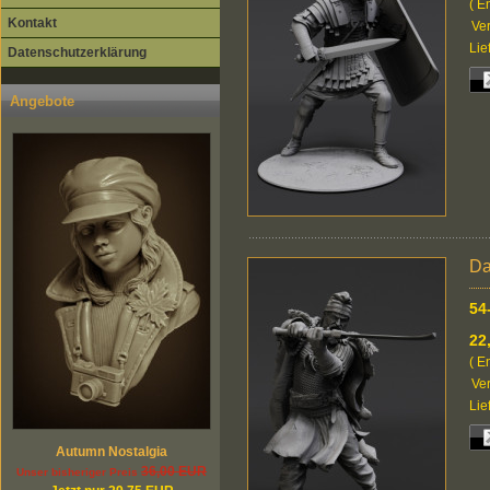
( E
Kontakt
Ver
Lie
Datenschutzerklärung
Angebote
Da
54
22
( E
Ver
Lie
Autumn Nostalgia
36,00 EUR
Unser bisheriger Preis