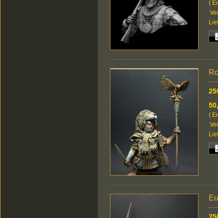
( E
Ver
Lie
Ro
25
50
( E
Ver
Lie
Eu
25