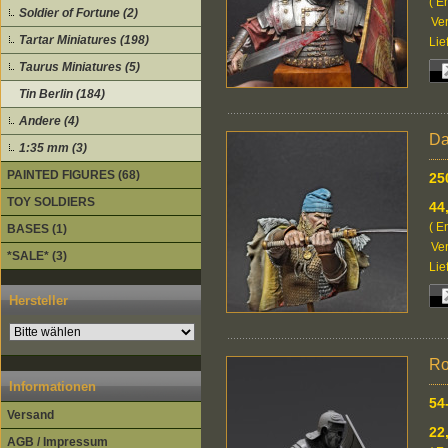
( E
Soldier of Fortune (2)
Ver
Tartar Miniatures (198)
Lie
Taurus Miniatures (5)
Tin Berlin (184)
Andere (4)
Da
1:35 mm (3)
PAINTED FIGURES (68)
25
TOY SOLDIERS
44
( E
BASES (1)
Ver
*SALE* (3)
Lie
Hersteller
Ro
Informationen
54
Versand
22
AGB / Impressum