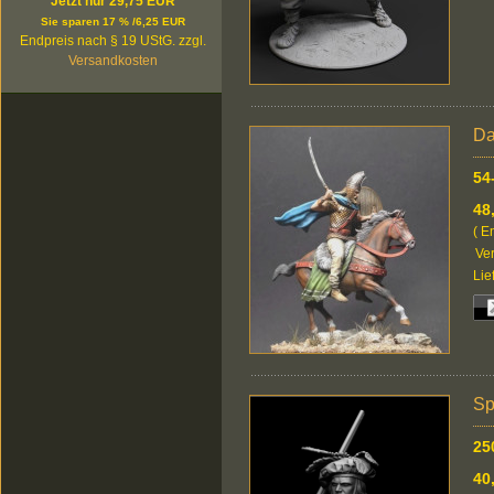
Jetzt nur 29,75 EUR
Sie sparen 17 % /6,25 EUR
Endpreis nach § 19 UStG. zzgl.
Versandkosten
Da
54
48
( E
Ver
Lie
Sp
25
40