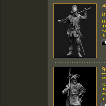
Sp
54
22
( E
Ver
Lie
Sp
75
40
( E
Ver
Lie