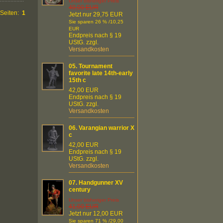
Unser bisheriger Preis
40,00 EUR
Seiten:
1
Jetzt nur 29,75 EUR
Sie sparen 26 % /10,25
EUR
Endpreis nach § 19
UStG. zzgl.
Versandkosten
05.
Tournament
favorite late 14th-early
15th c
42,00 EUR
Endpreis nach § 19
UStG. zzgl.
Versandkosten
06.
Varangian warrior X
c
42,00 EUR
Endpreis nach § 19
UStG. zzgl.
Versandkosten
07.
Handgunner XV
century
Unser bisheriger Preis
41,00 EUR
Jetzt nur 12,00 EUR
Sie sparen 71 % /29,00