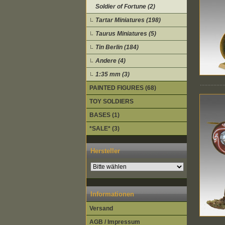
Soldier of Fortune (2)
Tartar Miniatures (198)
Taurus Miniatures (5)
Tin Berlin (184)
Andere (4)
1:35 mm (3)
PAINTED FIGURES (68)
TOY SOLDIERS
BASES (1)
*SALE* (3)
Hersteller
Informationen
Versand
AGB / Impressum