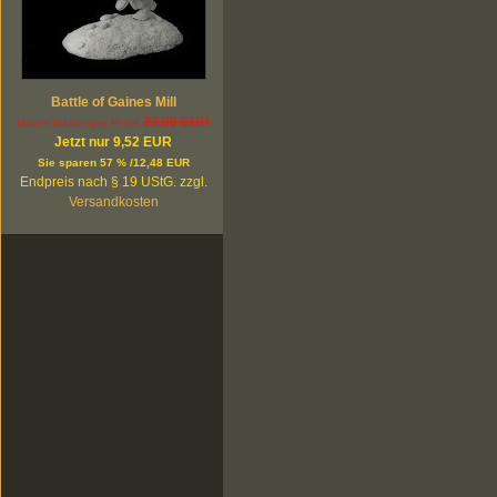
Battle of Gaines Mill
22,00 EUR
Unser bisheriger Preis
Jetzt nur 9,52 EUR
Sie sparen 57 % /12,48 EUR
Endpreis nach § 19 UStG. zzgl.
Versandkosten