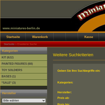
www.miniatures-berlin.de
Startseite
Warenkorb
Kasse
Startseite
»
Erweiterte Suche
Kategorien
Weitere Suchkriterien
KIT (622)
PAINTED FIGURES (68)
TOY SOLDIERS
Geben Sie Ihre Suchbegriffe ein:
BASES (1)
Kategorien:
*SALE* (3)
Hersteller:
Hersteller
Preis ab:
Preis bis: