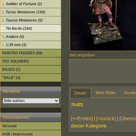
Soldier of Fortune (2)
Tartar Miniatures (198)
Taurus Miniatures (5)
Tin Berlin (184)
Andere (4)
1:35 mm (3)
PAINTED FIGURES (68)
Bild vergrößern
TOY SOLDIERS
BASES (1)
*SALE* (3)
Hersteller
Mehr Bilder
Kunde
Details
75-072
Informationen
[<<Erstes]
|
[<zurück]
|
[Übersi
dieser Kategorie
Versand
AGB / Impressum