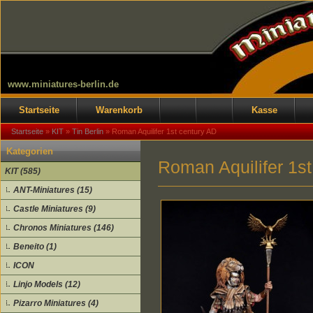
www.miniatures-berlin.de
Startseite
Warenkorb
Kasse
Startseite
»
KIT
»
Tin Berlin
»
Roman Aquilifer 1st century AD
Kategorien
Roman Aquilifer 1s
KIT (585)
ANT-Miniatures (15)
Castle Miniatures (9)
Chronos Miniatures (146)
Beneito (1)
ICON
Linjo Models (12)
Pizarro Miniatures (4)