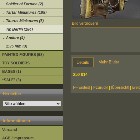
Soldier of Fortune (2)
Tartar Miniatures (198)
Taurus Miniatures (5)
Bild vergrößern
Tin Berlin (184)
Andere (4)
1:35 mm (3)
PAINTED FIGURES (68)
Mehr Bilder
Details
TOY SOLDIERS
BASES (1)
250-014
*SALE* (3)
[<<Erstes]
|
[<zurück]
|
[Übersicht]
|
[weit
Hersteller
Informationen
Versand
AGB / Impressum