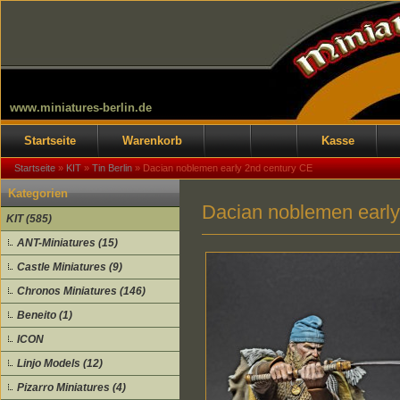
www.miniatures-berlin.de
Startseite
Warenkorb
Kasse
Startseite
»
KIT
»
Tin Berlin
»
Dacian noblemen early 2nd century CE
Kategorien
Dacian noblemen early
KIT (585)
ANT-Miniatures (15)
Castle Miniatures (9)
Chronos Miniatures (146)
Beneito (1)
ICON
Linjo Models (12)
Pizarro Miniatures (4)