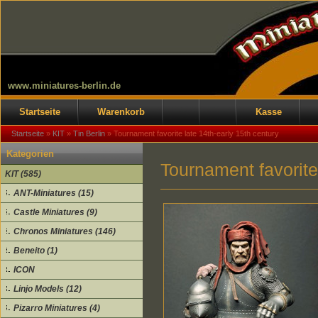
www.miniatures-berlin.de
Startseite
Warenkorb
Kasse
Startseite
»
KIT
»
Tin Berlin
»
Tournament favorite late 14th-early 15th century
Kategorien
Tournament favorite
KIT (585)
ANT-Miniatures (15)
Castle Miniatures (9)
Chronos Miniatures (146)
Beneito (1)
ICON
Linjo Models (12)
Pizarro Miniatures (4)