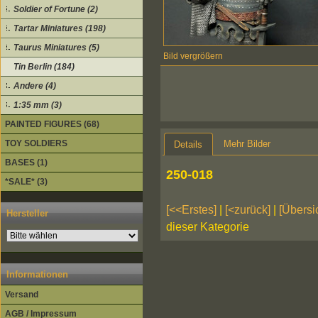
Soldier of Fortune (2)
Tartar Miniatures (198)
Taurus Miniatures (5)
Bild vergrößern
Tin Berlin (184)
Andere (4)
1:35 mm (3)
PAINTED FIGURES (68)
Mehr Bilder
TOY SOLDIERS
Details
BASES (1)
250-018
*SALE* (3)
[<<Erstes]
|
[<zurück]
|
[Übersi
Hersteller
dieser Kategorie
Informationen
Versand
AGB / Impressum