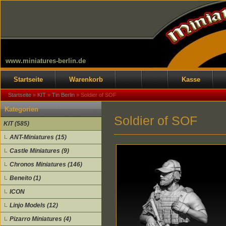
www.miniatures-berlin.de
Startseite
Warenkorb
Kasse
Startseite
»
KIT
»
Tin Berlin
»
Soldier of SOF
Kategorien
Soldier of SOF
KIT (585)
ANT-Miniatures (15)
Castle Miniatures (9)
Chronos Miniatures (146)
Beneito (1)
ICON
Linjo Models (12)
Pizarro Miniatures (4)