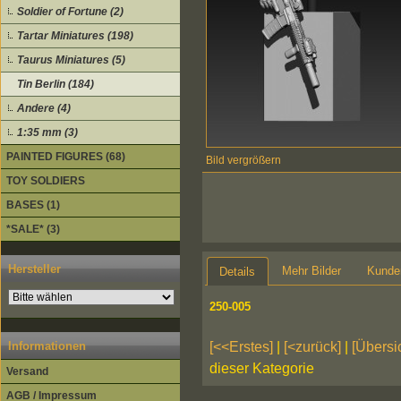
Soldier of Fortune (2)
Tartar Miniatures (198)
Taurus Miniatures (5)
Tin Berlin (184)
Andere (4)
1:35 mm (3)
PAINTED FIGURES (68)
Bild vergrößern
TOY SOLDIERS
BASES (1)
*SALE* (3)
Hersteller
Mehr Bilder
Kunde
Details
250-005
[<<Erstes]
|
[<zurück]
|
[Übersi
Informationen
dieser Kategorie
Versand
AGB / Impressum