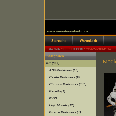
www.miniatures-berlin.de
Startseite
Warenkorb
Startseite
»
KIT
»
Tin Berlin
»
Medieval Artilleryman
Kategorien
Medie
KIT (585)
ANT-Miniatures (15)
Castle Miniatures (9)
Chronos Miniatures (146)
Beneito (1)
ICON
Linjo Models (12)
Pizarro Miniatures (4)