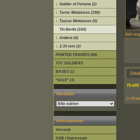
Soldier of Fortune (2)
Tartar Miniatures (198)
Taurus Miniatures (5)
Tin Berlin (184)
Bild ver
Andere (4)
1:35 mm (3)
PAINTED FIGURES (68)
TOY SOLDIERS
BASES (1)
Detai
*SALE* (3)
75-049
Hersteller
[<<Erst
Informationen
Versand
AGB / Impressum