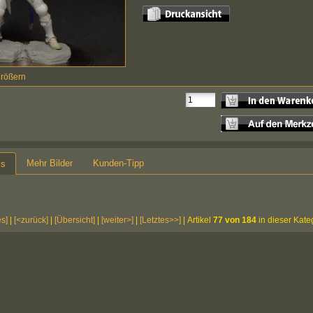
größern
Mehr Bilder
Kunden-Tipp
ls
es]
|
[<zurück]
|
[Übersicht]
|
[weiter>]
|
[Letztes>>]
| Artikel
77 von 184
in dieser Kate