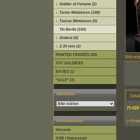
Soldier of Fortune (2)
Tartar Miniatures (198)
Taurus Miniatures (5)
Tin Berlin (184)
Andere (4)
1:35 mm (3)
PAINTED FIGURES (68)
Bild ver
TOY SOLDIERS
BASES (1)
*SALE* (3)
Hersteller
Detai
75-028
Informationen
[<<Erst
Versand
AGB / Impressum