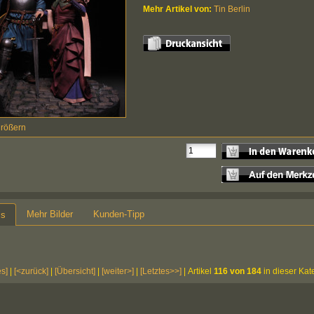
Mehr Artikel von:
Tin Berlin
größern
Mehr Bilder
Kunden-Tipp
ls
es]
|
[<zurück]
|
[Übersicht]
|
[weiter>]
|
[Letztes>>]
| Artikel
116 von 184
in dieser Kat