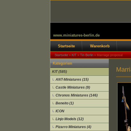
www.miniatures-berlin.de
Startseite
Warenkorb
Startseite
»
KIT
»
Tin Berlin
»
Marriage proposal
Kategorien
Marr
KIT (585)
ANT-Miniatures (15)
Castle Miniatures (9)
Chronos Miniatures (146)
Beneito (1)
ICON
Linjo Models (12)
Pizarro Miniatures (4)