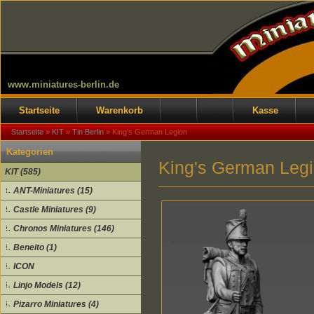
www.miniatures-berlin.de
Startseite
Warenkorb
Kasse
Startseite
»
KIT
»
Tin Berlin
»
King's German Legion
Kategorien
King's German Leg
KIT (585)
ANT-Miniatures (15)
Castle Miniatures (9)
Chronos Miniatures (146)
Beneito (1)
ICON
Linjo Models (12)
Pizarro Miniatures (4)