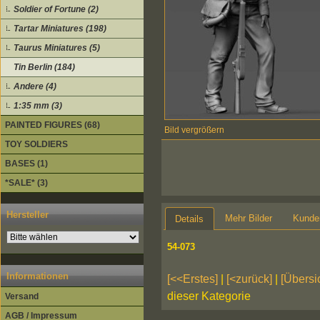
Soldier of Fortune (2)
Tartar Miniatures (198)
Taurus Miniatures (5)
Tin Berlin (184)
Andere (4)
1:35 mm (3)
PAINTED FIGURES (68)
Bild vergrößern
TOY SOLDIERS
BASES (1)
*SALE* (3)
Hersteller
Mehr Bilder
Kunde
Details
54-073
Informationen
[<<Erstes]
|
[<zurück]
|
[Übersi
dieser Kategorie
Versand
AGB / Impressum