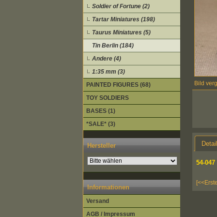
Soldier of Fortune (2)
Tartar Miniatures (198)
Taurus Miniatures (5)
Tin Berlin (184)
Andere (4)
1:35 mm (3)
Bild ver
PAINTED FIGURES (68)
TOY SOLDIERS
BASES (1)
*SALE* (3)
Detai
Hersteller
54-047
[<<Erst
Informationen
Versand
AGB / Impressum