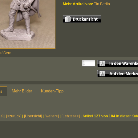
Mehr Artikel von:
Tin Berlin
größern
Mehr Bilder
Kunden-Tipp
ls
es]
|
[<zurück]
|
[Übersicht]
|
[weiter>]
|
[Letztes>>]
| Artikel
127 von 184
in dieser Kat