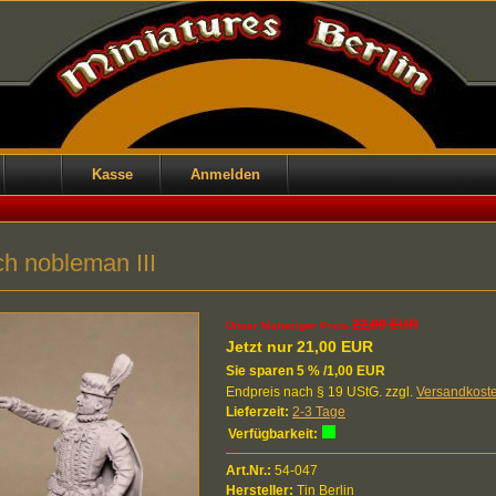
Kasse
Anmelden
h nobleman III
22,00 EUR
Unser bisheriger Preis
Jetzt nur 21,00 EUR
Sie sparen 5 % /1,00 EUR
Endpreis nach § 19 UStG. zzgl.
Versandkost
Lieferzeit:
2-3 Tage
Verfügbarkeit:
Art.Nr.:
54-047
Hersteller:
Tin Berlin