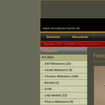
www.miniatures-berlin.de
Startseite
Warenkorb
Startseite
»
KIT
»
Tin Berlin
»
French nobleman III
Kategorien
Frenc
KIT (585)
ANT-Miniatures (15)
Castle Miniatures (9)
Chronos Miniatures (146)
Beneito (1)
ICON
Linjo Models (12)
Pizarro Miniatures (4)