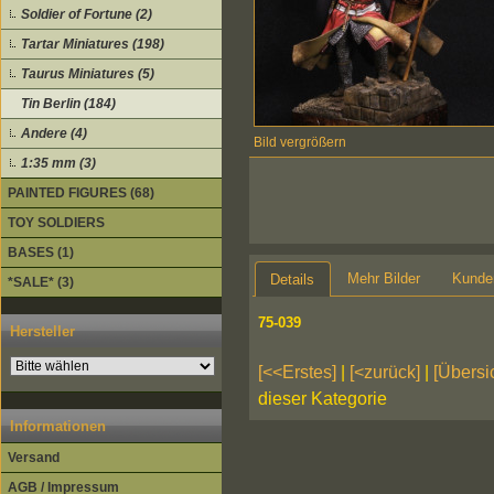
Soldier of Fortune (2)
Tartar Miniatures (198)
Taurus Miniatures (5)
Tin Berlin (184)
Andere (4)
Bild vergrößern
1:35 mm (3)
PAINTED FIGURES (68)
TOY SOLDIERS
BASES (1)
Mehr Bilder
Kunde
Details
*SALE* (3)
75-039
Hersteller
[<<Erstes]
|
[<zurück]
|
[Übersi
dieser Kategorie
Informationen
Versand
AGB / Impressum