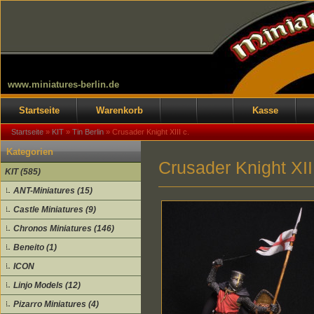
www.miniatures-berlin.de
Startseite
Warenkorb
Kasse
Startseite
»
KIT
»
Tin Berlin
»
Crusader Knight XIII c.
Kategorien
Crusader Knight XIII
KIT (585)
ANT-Miniatures (15)
Castle Miniatures (9)
Chronos Miniatures (146)
Beneito (1)
ICON
Linjo Models (12)
Pizarro Miniatures (4)