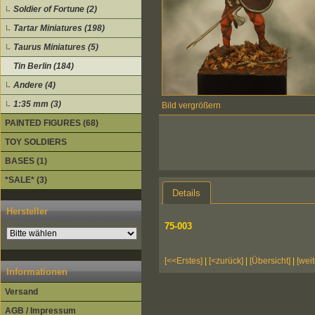
Soldier of Fortune (2)
Tartar Miniatures (198)
Taurus Miniatures (5)
Tin Berlin (184)
Andere (4)
1:35 mm (3)
Bild vergrößern
PAINTED FIGURES (68)
TOY SOLDIERS
BASES (1)
*SALE* (3)
Details
Hersteller
75-003
[<<Erstes]
|
[<zurück]
|
[Übersicht]
|
[weit
Informationen
Versand
AGB / Impressum