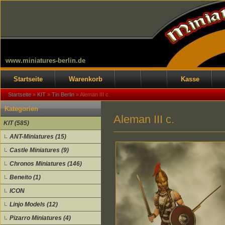
www.miniatures-berlin.de
Startseite
Warenkorb
Kasse
Startseite
»
KIT
»
Tin Berlin
»
Aleman III c.
Kategorien
Aleman III c.
KIT (585)
ANT-Miniatures (15)
Castle Miniatures (9)
Chronos Miniatures (146)
Beneito (1)
ICON
Linjo Models (12)
Pizarro Miniatures (4)