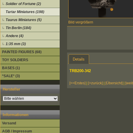
Soldier of Fortune (2)
Tartar Miniatures (198)
Taurus Miniatures (5)
Bild vergrößern
Tin Berlin (184)
Andere (4)
1:35 mm (3)
PAINTED FIGURES (68)
Details
TOY SOLDIERS
BASES (1)
TRB200-342
*SALE* (3)
[<<Erstes]
|
[<zurück]
|
[Übersicht]
|
[weit
Hersteller
Informationen
Versand
AGB / Impressum