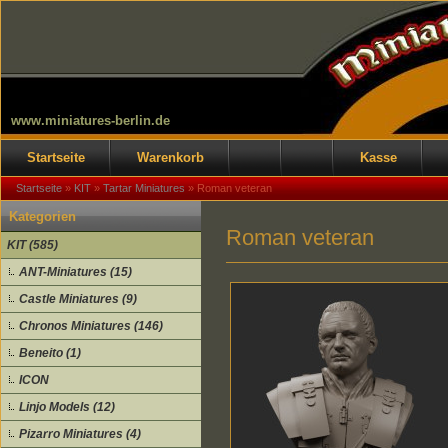
www.miniatures-berlin.de
Startseite
Warenkorb
Kasse
Startseite
»
KIT
»
Tartar Miniatures
»
Roman veteran
Kategorien
Roman veteran
KIT (585)
ANT-Miniatures (15)
Castle Miniatures (9)
Chronos Miniatures (146)
Beneito (1)
ICON
Linjo Models (12)
Pizarro Miniatures (4)