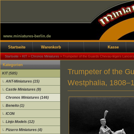
www.miniatures-berlin.de
Startseite
Warenkorb
Kasse
Startseite
»
KIT
»
Chronos Miniatures
»
Trumpeter of the Guards Chevau-légers Lancers
Kategorien
Trumpeter of the G
KIT (585)
Westphalia, 1808–1
ANT-Miniatures (15)
Castle Miniatures (9)
Chronos Miniatures (146)
Beneito (1)
ICON
Linjo Models (12)
Pizarro Miniatures (4)