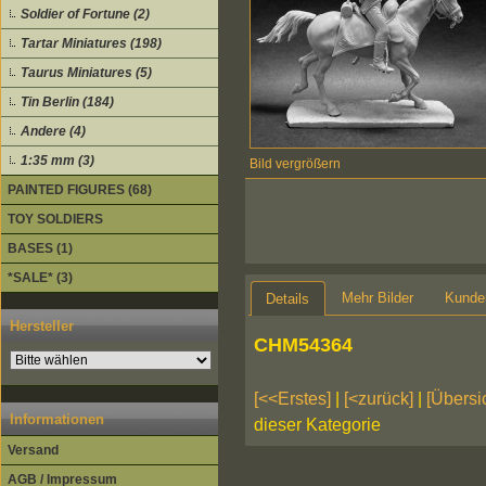
Soldier of Fortune (2)
Tartar Miniatures (198)
Taurus Miniatures (5)
Tin Berlin (184)
Andere (4)
1:35 mm (3)
Bild vergrößern
PAINTED FIGURES (68)
TOY SOLDIERS
BASES (1)
*SALE* (3)
Mehr Bilder
Kunde
Details
Hersteller
CHM54364
[<<Erstes]
|
[<zurück]
|
[Übersi
Informationen
dieser Kategorie
Versand
AGB / Impressum