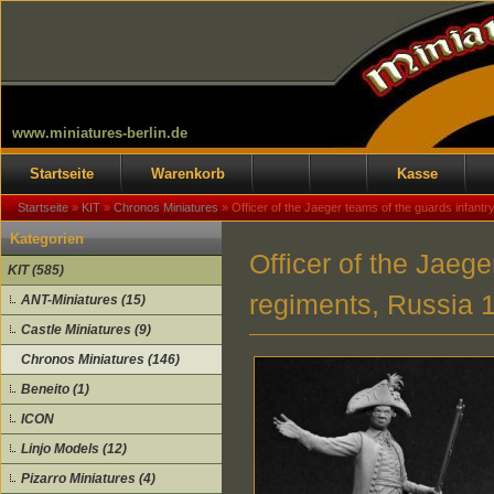
www.miniatures-berlin.de
Startseite
Warenkorb
Kasse
Startseite
»
KIT
»
Chronos Miniatures
»
Officer of the Jaeger teams of the guards infant
Kategorien
Officer of the Jaege
KIT (585)
regiments, Russia 
ANT-Miniatures (15)
Castle Miniatures (9)
Chronos Miniatures (146)
Beneito (1)
ICON
Linjo Models (12)
Pizarro Miniatures (4)