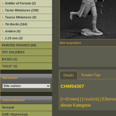
Soldier of Fortune (2)
Tartar Miniatures (198)
Taurus Miniatures (5)
Tin Berlin (184)
Andere (4)
1:35 mm (3)
Bild vergrößern
PAINTED FIGURES (68)
TOY SOLDIERS
BASES (1)
*SALE* (3)
Kunden-Tipp
Details
Hersteller
CHM54307
[<<Erstes]
|
[<zurück]
|
[Übersi
Informationen
dieser Kategorie
Versand
AGB / Impressum