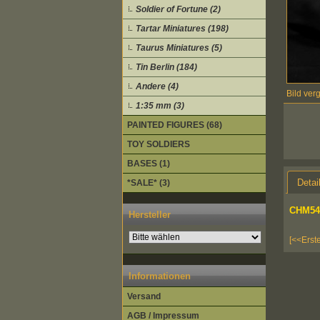
Soldier of Fortune (2)
Tartar Miniatures (198)
Taurus Miniatures (5)
Tin Berlin (184)
Andere (4)
Bild ver
1:35 mm (3)
PAINTED FIGURES (68)
TOY SOLDIERS
BASES (1)
Detai
*SALE* (3)
CHM54
Hersteller
[<<Erst
Informationen
Versand
AGB / Impressum