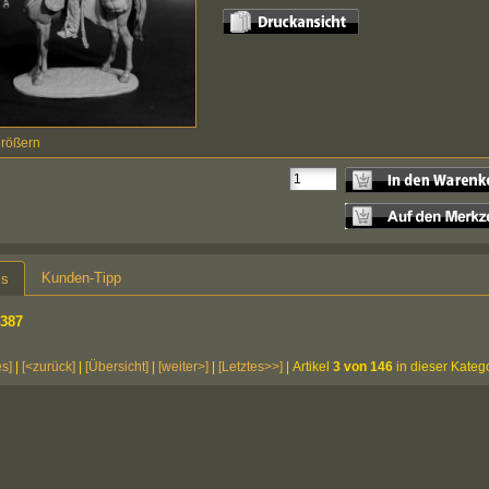
größern
Kunden-Tipp
ls
387
es]
|
[<zurück]
|
[Übersicht]
|
[weiter>]
|
[Letztes>>]
| Artikel
3 von 146
in dieser Kateg