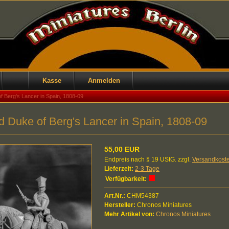
Kasse
Anmelden
 Berg's Lancer in Spain, 1808-09
 Duke of Berg's Lancer in Spain, 1808-09
55,00 EUR
Endpreis nach § 19 UStG. zzgl.
Versandkost
Lieferzeit:
2-3 Tage
Verfügbarkeit:
Art.Nr.:
CHM54387
Hersteller:
Chronos Miniatures
Mehr Artikel von:
Chronos Miniatures