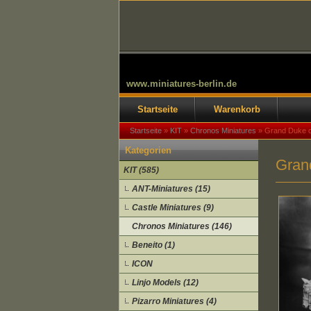
www.miniatures-berlin.de
Startseite
Warenkorb
Startseite
»
KIT
»
Chronos Miniatures
»
Grand Duke of
Kategorien
Grand
KIT (585)
ANT-Miniatures (15)
Castle Miniatures (9)
Chronos Miniatures (146)
Beneito (1)
ICON
Linjo Models (12)
Pizarro Miniatures (4)