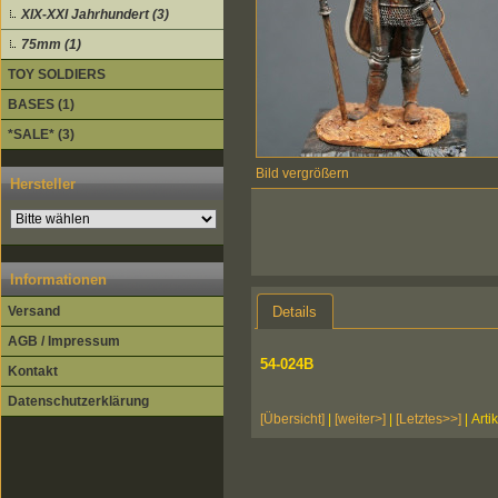
XIX-XXI Jahrhundert (3)
75mm (1)
TOY SOLDIERS
BASES (1)
*SALE* (3)
Bild vergrößern
Hersteller
Informationen
Details
Versand
AGB / Impressum
54-024B
Kontakt
Datenschutzerklärung
[Übersicht]
|
[weiter>]
|
[Letztes>>]
| Arti